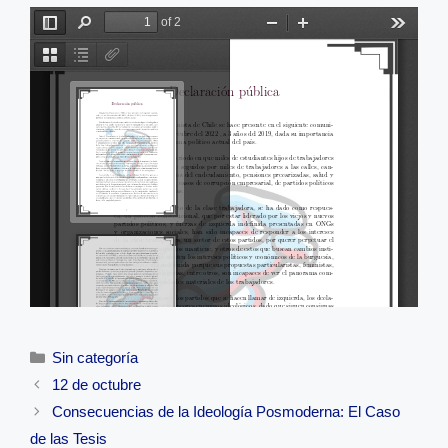
a
c
a
p
i
i
e
t
y
n
l
b
s
L
t
o
A
i
o
p
n
k
p
k
Categorías
Sin categoría
Navegación
12 de octubre
de
Consecuencias de la Ideología Posmoderna: El Caso
entradas
de las Tesis