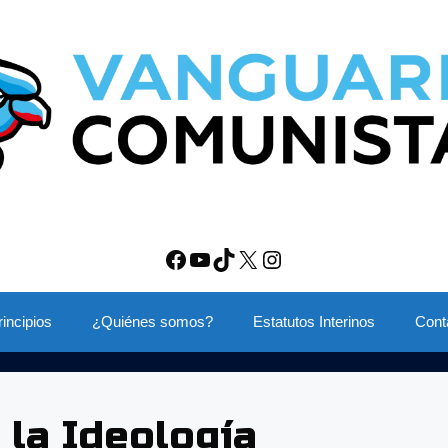
Facebook
YouTube
TikTok
X
Instagram
rincipios
¿Quiénes somos?
Estatutos Interinos
Cont
la Ideología