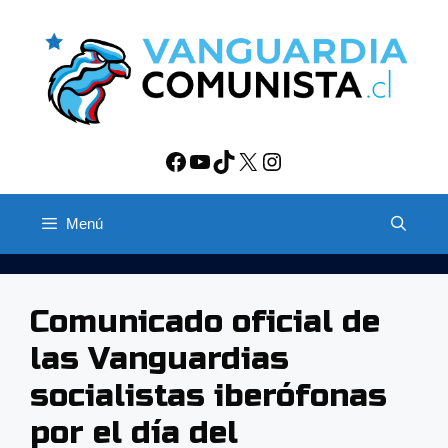
Saltar
al
contenido
Facebook
YouTube
TikTok
X
Instagram
Menú
Comunicado oficial de
las Vanguardias
socialistas iberófonas
por el día del